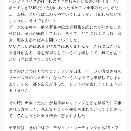
ハンディサイズのHTMLのタグ辞典みたいなのがありました。
ポケモンが151匹だった頃にあったポケモン全集みたいなボリ
ューム感、といえば伝わりやすいでしょうか。（伝わらないで
しょうか。そうですか。）
ゲームの攻略本、解体新書や設定資料集を読むのが好きだった
私には、それが面白くておもしろくて、どこに行くにも持ち歩
き、暇さえあれば本を開いていました。
ややこしいのはあまり得意ではありませんが、これにはこうい
う意味がある、等を深堀りしていくのは楽しくて、時間があっ
という間に過ぎてしまいます。
タグのひとつひとつでコンテンツが出来、ページが構成されて
サービス等のシステムになっていくのは今でも感動してしまい
ます。その一部を自分が作った！というのが楽しくてしょうが
ありません。
その時に出会った先生が勉強会やキャンプなどを積極的に開催
される方でした。色んなところへ生徒を連れていってくださっ
て、色んな方と出会う機会に恵まれました。
卒業後は、そのご縁で、デザイン・コーディングからJS・フ