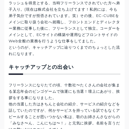
ラッシュを得意とする、当時フリーランスでされていた方へ弟
子入り。(現在は株式会社を立ち上げてます！私的には、今も
弟子気分ですが拒否されています。笑）その後、EC-CUBEを
メインに取り扱う会社へ就職し、フロントエンドとディレクタ
ー業務に従事した後に、フリーランスとして独立。コーダーを
メインとして、ECサイトの構築や運用などフロントサイドの
Web全般の業務を行うような仕事をしてました。
というのが、キャッチアップに辿りつくまでのちょっとした流
れになります。
キャッチアップとの出会い
フリーランスになりたての頃、十数社〜たくさんの会社が集ま
る某忘年会のビンゴゲームで強運にも当選！壇上にあがり、挨
拶をする事になりました。
他の当選した方はきちんと会社の紹介、サービスの紹介などを
話していたのですが、何かサービスを持っている訳でもなくア
ピールすることが思いつかない私は、歌のお姉さんさながらの
「みなさ〜ん、こんにちは〜！」と元気に挨拶。名前を言うだ