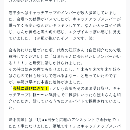
けの勢いだけのスピーチでした。
忘年会へはキャッチアップのメンバーが数人参加していまし
た。会場への移動がバスでしたが、キャッチアップメンバーが
乗ってくる姿がなんだかギラギラしてて、なんかカッコイイ感
じ、なんか黄色と黒の虎の感じ、エクザイルっぽい感じに見え
ていました。（※私が抱いたイメージです。笑）
会も終わりに近づいた頃、代表の江頭さん（自己紹介なので敬
称許してください）に「はまちゃんに会わせたいメンバーがい
る！！！」と唐突に話しかけられました。
その時は飲みの席でもありましたし、年末も年末で年末年始を
はさむので日も経つしで忘れるよなー、と思っていたのです
が、年明け早々に本当に連絡がきました。
「
会社に遊びにきて！
」という言葉をそのまま受け取り、キャ
ッチアップに軽〜〜い気持ちでご挨拶にいったら照山さんを紹
介いただき、話しているうちにアルバイトで採用されていまし
た。
帰る間際には「1月●●日から広報のアシスタントで通わせてい
ただく事になりました、濱地です！」とキャッチアップメンバ