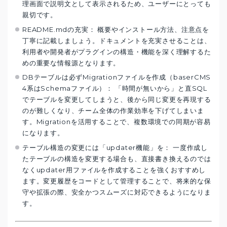
理画面で説明文として表示されるため、ユーザーにとっても
親切です。
README.mdの充実： 概要やインストール方法、注意点を
丁寧に記載しましょう。ドキュメントを充実させることは、
利用者や開発者がプラグインの構造・機能を深く理解するた
めの重要な情報源となります。
DBテーブルは必ずMigrationファイルを作成（baserCMS
4系はSchemaファイル）： 「時間が無いから」と直SQL
でテーブルを変更してしまうと、後から同じ変更を再現する
のが難しくなり、チーム全体の作業効率を下げてしまいま
す。Migrationを活用することで、複数環境での同期が容易
になります。
テーブル構造の変更には「updater機能」を： 一度作成し
たテーブルの構造を変更する場合も、直接書き換えるのでは
なくupdater用ファイルを作成することを強くおすすめし
ます。変更履歴をコードとして管理することで、将来的な保
守や拡張の際、安全かつスムーズに対応できるようになりま
す。