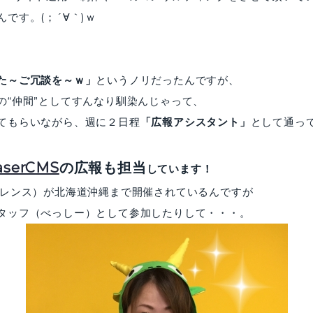
です。(；´∀｀)ｗ
た～ご冗談を～ｗ」
というノリだったんですが、
の“仲間”としてすんなり馴染んじゃって、
てもらいながら、週に２日程
「広報アシスタント」
として通っ
aserCMS
の広報も担当
しています！
ァレンス）が北海道沖縄まで開催されているんですが
タッフ（べっしー）として参加したりして・・・。