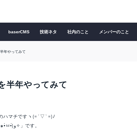
baserCMS
技術ネタ
社内のこと
メンバーのこと
半年やってみて
を半年やってみて
マチですヽ(=´▽`=)ﾉ
最近のお気に入りの顔文字は「(๑•̀ㅂ•́)و✧」です。