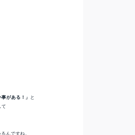
、
い事がある！」
と
して
いるんですね。