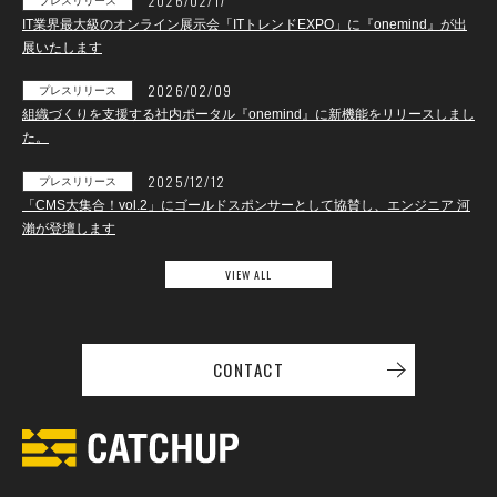
2026/02/17
プレスリリース
IT業界最大級のオンライン展示会「ITトレンドEXPO」に『onemind』が出
展いたします
2026/02/09
プレスリリース
組織づくりを支援する社内ポータル『onemind』に新機能をリリースしまし
た。
2025/12/12
プレスリリース
「CMS大集合！vol.2」にゴールドスポンサーとして協賛し、エンジニア 河
瀨が登壇します
VIEW ALL
CONTACT