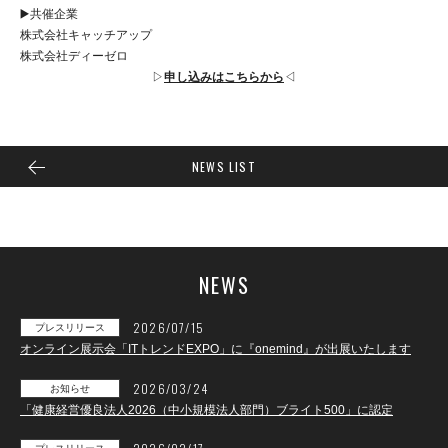
▶️共催企業
株式会社キャッチアップ
株式会社ディーゼロ
▷
申し込みはこちらから
◁
NEWS LIST
NEWS
2026/07/15
プレスリリース
オンライン展示会「ITトレンドEXPO」に『onemind』が出展いたします
2026/03/24
お知らせ
「健康経営優良法人2026（中小規模法人部門）ブライト500」に認定