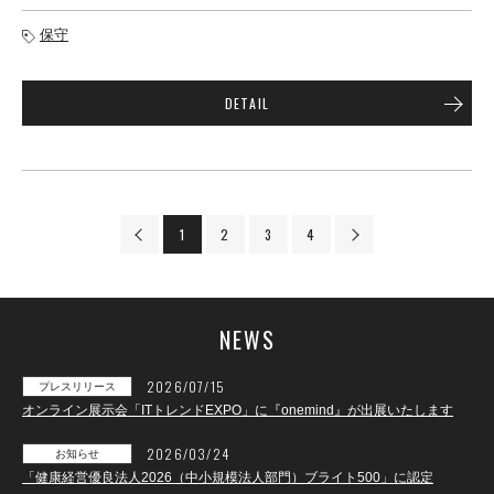
保守
DETAIL
1
2
3
4
NEWS
2026/07/15
プレスリリース
オンライン展示会「ITトレンドEXPO」に『onemind』が出展いたします
2026/03/24
お知らせ
「健康経営優良法人2026（中小規模法人部門）ブライト500」に認定